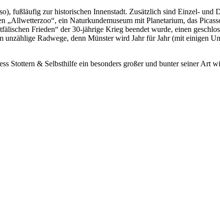
so), fußläufig zur historischen Innenstadt. Zusätzlich sind Einzel- und
 den „Allwetterzoo“, ein Naturkundemuseum mit Planetarium, das Pica
fälischen Frieden“ der 30-jährige Krieg beendet wurde, einen geschlo
m unzählige Radwege, denn Münster wird Jahr für Jahr (mit einigen Un
ss Stottern & Selbsthilfe ein besonders großer und bunter seiner Art w