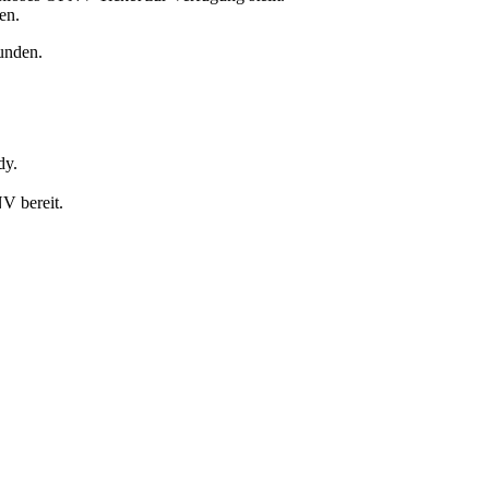
en.
unden.
dy.
NV bereit.