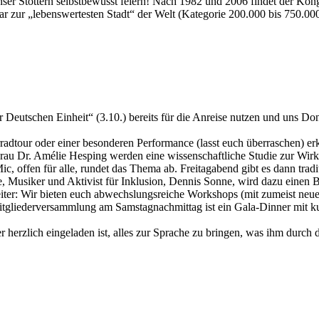
ser Stottern selbstbewusst feiern! Nach 1982 und 2006 findet der Kong
r zur „lebenswertesten Stadt“ der Welt (Kategorie 200.000 bis 750.0
r Deutschen Einheit“ (3.10.) bereits für die Anreise nutzen und uns 
radtour oder einer besonderen Performance (lasst euch überraschen) e
Frau Dr. Amélie Hesping werden eine wissenschaftliche Studie zur Wir
c, offen für alle, rundet das Thema ab. Freitagabend gibt es dann trad
 Musiker und Aktivist für Inklusion, Dennis Sonne, wird dazu einen Be
iter: Wir bieten euch abwechslungsreiche Workshops (mit zumeist neu
Mitgliederversammlung am Samstagnachmittag ist ein Gala-Dinner mit 
erzlich eingeladen ist, alles zur Sprache zu bringen, was ihm durch d