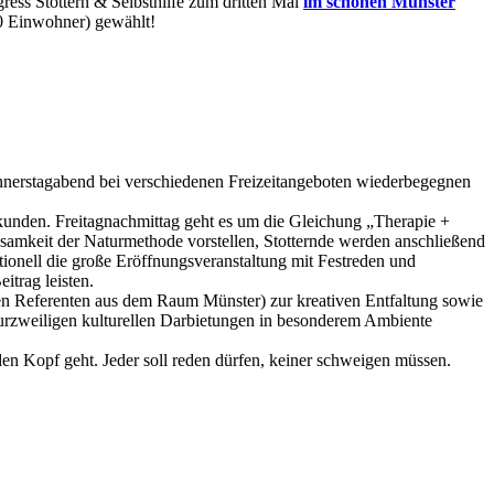
ress Stottern & Selbsthilfe zum dritten Mal
im schönen Münster
00 Einwohner) gewählt!
Donnerstagabend bei verschiedenen Freizeitangeboten wiederbegegnen
rkunden. Freitagnachmittag geht es um die Gleichung „Therapie +
ksamkeit der Naturmethode vorstellen, Stotternde werden anschließend
itionell die große Eröffnungsveranstaltung mit Festreden und
itrag leisten.
en Referenten aus dem Raum Münster) zur kreativen Entfaltung sowie
kurzweiligen kulturellen Darbietungen in besonderem Ambiente
en Kopf geht. Jeder soll reden dürfen, keiner schweigen müssen.