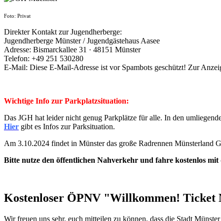
Foto: Privat
Direkter Kontakt zur Jugendherberge:
Jugendherberge Münster / Jugendgästehaus Aasee
Adresse: Bismarckallee 31 · 48151 Münster
Telefon: +49 251 530280
E-Mail:
Diese E-Mail-Adresse ist vor Spambots geschützt! Zur Anzeig
Wichtige Info zur Parkplatzsituation:
Das JGH hat leider nicht genug Parkplätze für alle. In den umliegend
Hier
gibt es Infos zur Parksituation.
Am 3.10.2024 findet in Münster das große Radrennen Münsterland Gi
Bitte nutze den öffentlichen Nahverkehr und fahre kostenlos m
Kostenloser ÖPNV "Willkommen! Ticket
Wir freuen uns sehr, euch mitteilen zu können, dass die Stadt Münster