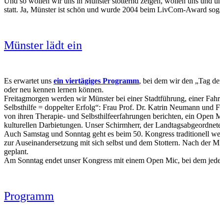
Und so wollen wir uns in Münster stotternd zeigen, wollen uns und un
statt. Ja, Münster ist schön und wurde 2004 beim LivCom-Award soga
Münster lädt ein
Es erwartet uns
ein viertägiges Programm
, bei dem wir den „Tag de
oder neu kennen lernen können.
Freitagmorgen werden wir Münster bei einer Stadtführung, einer Fahr
Selbsthilfe = doppelter Erfolg“: Frau Prof. Dr. Katrin Neumann und 
von ihren Therapie- und Selbsthilfeerfahrungen berichten, ein Open Mi
kulturellen Darbietungen. Unser Schirmherr, der Landtagsabgeordnete,
Auch Samstag und Sonntag geht es beim 50. Kongress traditionell we
zur Auseinandersetzung mit sich selbst und dem Stottern. Nach der 
geplant.
Am Sonntag endet unser Kongress mit einem Open Mic, bei dem jeder h
Programm