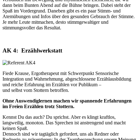
dann beim Bunten Abend auf die Bühne bringen. Dabei steht der
Spaß im Vordergrund. Daneben gibt es ein paar Stimm- und
Atemübungen und Infos über den gesunden Gebrauch der Stimme.
Je mehr Leute mitmachen, desto stimmgewaltiger und
stimmungsvoller das Resultat.
AK 4: Erzählwerkstatt
Fiede Krause, Ergotherapeut mit Schwerpunkt Sensorische
Integration und Wahrnehmung, abgeschlossene Erzählausbildung
und reiche Erfahrung im Erzählen vor Publikum –
und selbst vom Stottern betroffen.
Ohne Auswendiglernen machen wir spannende Erfahrungen
im Freien Erzählen trotz Stottern.
Kennst Du das auch? Du sprichst. Aber es klingt kraftlos,
langweilig, monoton. Das Sprechen ist anstrengend und macht
keinen Spaß.
Dennoch sind wir tagtäglich gefordert, uns als Redner oder
Rednerin zu präsentieren: In der Teambesprechung unsere Meinung