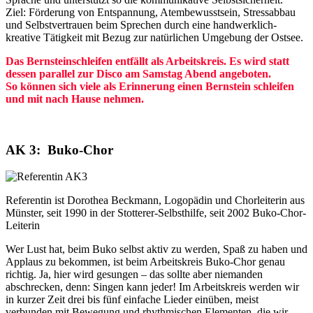
Ziel: Förderung von Entspannung, Atembewusstsein, Stressabbau
und Selbstvertrauen beim Sprechen durch eine handwerklich-
kreative Tätigkeit mit Bezug zur natürlichen Umgebung der Ostsee.
Das Bernsteinschleifen entfällt als Arbeitskreis. Es wird statt
dessen parallel zur Disco am Samstag Abend angeboten.
So können sich viele als Erinnerung einen Bernstein schleifen
und mit nach Hause nehmen.
AK 3: Buko-Chor
Referentin ist Dorothea Beckmann, Logopädin und Chorleiterin aus
Münster, seit 1990 in der Stotterer-Selbsthilfe, seit 2002 Buko-Chor-
Leiterin
Wer Lust hat, beim Buko selbst aktiv zu werden, Spaß zu haben und
Applaus zu bekommen, ist beim Arbeitskreis Buko-Chor genau
richtig. Ja, hier wird gesungen – das sollte aber niemanden
abschrecken, denn: Singen kann jeder! Im Arbeitskreis werden wir
in kurzer Zeit drei bis fünf einfache Lieder einüben, meist
verbunden mit Bewegung und rhythmischen Elementen, die wir