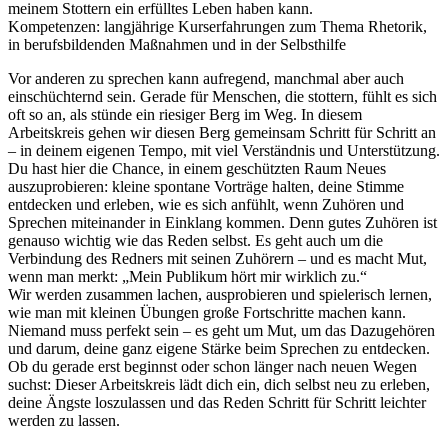
meinem Stottern ein erfülltes Leben haben kann.
Kompetenzen: langjährige Kurserfahrungen zum Thema Rhetorik,
in berufsbildenden Maßnahmen und in der Selbsthilfe
Vor anderen zu sprechen kann aufregend, manchmal aber auch
einschüchternd sein. Gerade für Menschen, die stottern, fühlt es sich
oft so an, als stünde ein riesiger Berg im Weg. In diesem
Arbeitskreis gehen wir diesen Berg gemeinsam Schritt für Schritt an
– in deinem eigenen Tempo, mit viel Verständnis und Unterstützung.
Du hast hier die Chance, in einem geschützten Raum Neues
auszuprobieren: kleine spontane Vorträge halten, deine Stimme
entdecken und erleben, wie es sich anfühlt, wenn Zuhören und
Sprechen miteinander in Einklang kommen. Denn gutes Zuhören ist
genauso wichtig wie das Reden selbst. Es geht auch um die
Verbindung des Redners mit seinen Zuhörern – und es macht Mut,
wenn man merkt: „Mein Publikum hört mir wirklich zu.“
Wir werden zusammen lachen, ausprobieren und spielerisch lernen,
wie man mit kleinen Übungen große Fortschritte machen kann.
Niemand muss perfekt sein – es geht um Mut, um das Dazugehören
und darum, deine ganz eigene Stärke beim Sprechen zu entdecken.
Ob du gerade erst beginnst oder schon länger nach neuen Wegen
suchst: Dieser Arbeitskreis lädt dich ein, dich selbst neu zu erleben,
deine Ängste loszulassen und das Reden Schritt für Schritt leichter
werden zu lassen.