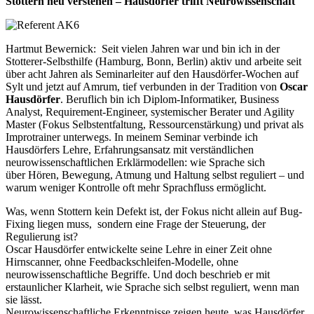
Stottern neu verstehen – Hausdörfer trifft Neurowissenschaft
Hartmut Bewernick: Seit vielen Jahren war und bin ich in der
Stotterer-Selbsthilfe (Hamburg, Bonn, Berlin) aktiv und arbeite seit
über acht Jahren als Seminarleiter auf den Hausdörfer-Wochen auf
Sylt und jetzt auf Amrum, tief verbunden in der Tradition von
Oscar
Hausdörfer
. Beruflich bin ich Diplom-Informatiker, Business
Analyst, Requirement-Engineer, systemischer Berater und Agility
Master (Fokus Selbstentfaltung, Ressourcenstärkung) und privat als
Improtrainer unterwegs. In meinem Seminar verbinde ich
Hausdörfers Lehre, Erfahrungsansatz mit verständlichen
neurowissenschaftlichen Erklärmodellen: wie Sprache sich
über Hören, Bewegung, Atmung und Haltung selbst reguliert – und
warum weniger Kontrolle oft mehr Sprachfluss ermöglicht.
Was, wenn Stottern kein Defekt ist, der Fokus nicht allein auf Bug-
Fixing liegen muss, sondern eine Frage der Steuerung, der
Regulierung ist?
Oscar Hausdörfer entwickelte seine Lehre in einer Zeit ohne
Hirnscanner, ohne Feedbackschleifen-Modelle, ohne
neurowissenschaftliche Begriffe. Und doch beschrieb er mit
erstaunlicher Klarheit, wie Sprache sich selbst reguliert, wenn man
sie lässt.
Neurowissenschaftliche Erkenntnisse zeigen heute, was Hausdörfer