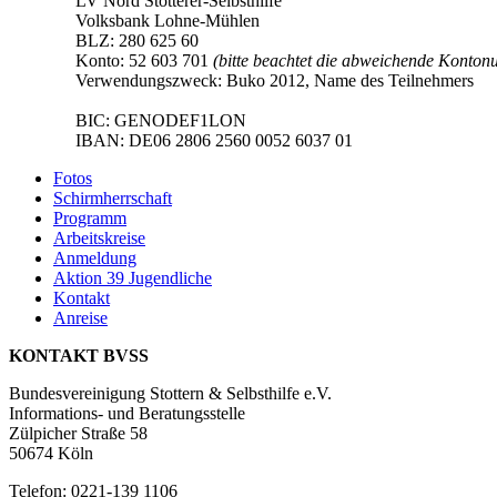
LV Nord Stotterer-Selbsthilfe
Volksbank Lohne-Mühlen
BLZ: 280 625 60
Konto: 52 603 701
(bitte beachtet die abweichende Konto
Verwendungszweck: Buko 2012, Name des Teilnehmers
BIC: GENODEF1LON
IBAN: DE06 2806 2560 0052 6037 01
Fotos
Schirmherrschaft
Programm
Arbeitskreise
Anmeldung
Aktion 39 Jugendliche
Kontakt
Anreise
KONTAKT BVSS
Bundesvereinigung Stottern & Selbsthilfe e.V.
Informations- und Beratungsstelle
Zülpicher Straße 58
50674 Köln
Telefon: 0221-139 1106