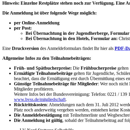
Hinweis: Einzelne Restplätze stehen noch zur Verfügung. Eine A
Die Anmeldung ist über folgende Wege möglich:
per
Online-Anmeldung
per Post:
Bei Übernachtung in der Jugendherberge, Formular
Bei Übernachtung in den Hotels, Formular an:
Chris
Eine
Druckversion
des Anmeldeformulars findet Ihr hier als
PDF-Da
Allgemeine Infos zu den Teilnahmebeiträgen:
Früh- und Spätbucherpreise:
Die
Frühbucherpreise
gelten 
Ermäßigte Teilnahmebeiträge
gelten für Jugendliche, Schüle
beachtet, dass die Ermäßigung erst durch Übermittlung eines e
Günstige Teilnahmebeiträge für Mitglieder
: Wer noch nicht 
Mitglieder profitieren.
Weitere Infos bei der Bundesvereinigung: Telefon: 0221 / 139 
www.bvss.de/mitgliedschaft
.
Rücktrittskosten
: Abmeldungen nach dem 31. Juli 2012 werd
Platz noch anderweitig vergeben werden, entstehen keine Kost
Die
Anmeldebestätigung
mit Teilnehmerliste und Wegbeschre
Die Anmeldung ist gültig
, sobald der Teilnahmebeitrag auf f