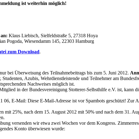
nmeldung ist weiterhin möglich!
 an:
Klaus Liebisch, Sielfeldstraße 5, 27318 Hoya
tian Pogoda, Wiesendamm 145, 22303 Hamburg
tei zum Download
.
nur bei Überweisung des Teilnahmebeitrags bis zum 5. Juni 2012.
Anme
r, Studenten, Azubis, Wehrdienstleistende und Teilnehmer am Bundesfr
ntsprechenden Nachweises möglich ist.
Mitglied in der Bundesvereinigung Stotterer-Selbsthilfe e.V. ist, kann
11 06, E-Mail:
Diese E-Mail-Adresse ist vor Spambots geschützt! Zur An
en mit 25%, nach dem 15. August 2012 mit 50% und nach dem 31. Aug
en.
ibung versenden wir etwa zwei Wochen vor dem Kongress. Zimmerreserv
olgendes Konto überwiesen wurde: