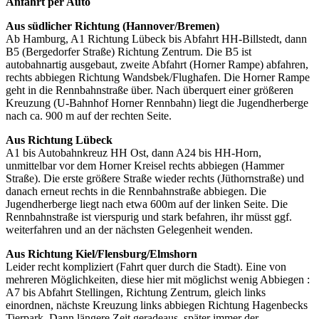
Anfahrt per Auto
Aus südlicher Richtung (Hannover/Bremen)
Ab Hamburg, A1 Richtung Lübeck bis Abfahrt HH-Billstedt, dann
B5 (Bergedorfer Straße) Richtung Zentrum. Die B5 ist
autobahnartig ausgebaut, zweite Abfahrt (Horner Rampe) abfahren,
rechts abbiegen Richtung Wandsbek/Flughafen. Die Horner Rampe
geht in die Rennbahnstraße über. Nach überquert einer größeren
Kreuzung (U-Bahnhof Horner Rennbahn) liegt die Jugendherberge
nach ca. 900 m auf der rechten Seite.
Aus Richtung Lübeck
A1 bis Autobahnkreuz HH Ost, dann A24 bis HH-Horn,
unmittelbar vor dem Horner Kreisel rechts abbiegen (Hammer
Straße). Die erste größere Straße wieder rechts (Jüthornstraße) und
danach erneut rechts in die Rennbahnstraße abbiegen. Die
Jugendherberge liegt nach etwa 600m auf der linken Seite. Die
Rennbahnstraße ist vierspurig und stark befahren, ihr müsst ggf.
weiterfahren und an der nächsten Gelegenheit wenden.
Aus Richtung Kiel/Flensburg/Elmshorn
Leider recht kompliziert (Fahrt quer durch die Stadt). Eine von
mehreren Möglichkeiten, diese hier mit möglichst wenig Abbiegen :
A7 bis Abfahrt Stellingen, Richtung Zentrum, gleich links
einordnen, nächste Kreuzung links abbiegen Richtung Hagenbecks
Tierpark. Dann längere Zeit geradeaus, später immer der