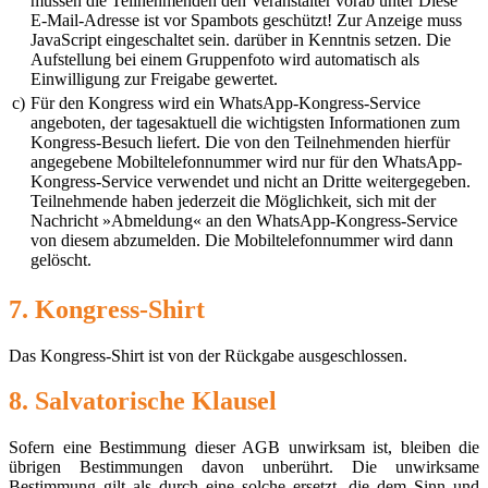
müssen die Teilnehmenden den Veranstalter vorab unter
Diese
E-Mail-Adresse ist vor Spambots geschützt! Zur Anzeige muss
JavaScript eingeschaltet sein.
darüber in Kenntnis setzen. Die
Aufstellung bei einem Gruppenfoto wird automatisch als
Einwilligung zur Freigabe gewertet.
c)
Für den Kongress wird ein WhatsApp-Kongress-Service
angeboten, der tagesaktuell die wichtigsten Informationen zum
Kongress-Besuch liefert. Die von den Teilnehmenden hierfür
angegebene Mobiltelefonnummer wird nur für den WhatsApp-
Kongress-Service verwendet und nicht an Dritte weitergegeben.
Teilnehmende haben jederzeit die Möglichkeit, sich mit der
Nachricht »Abmeldung« an den WhatsApp-Kongress-Service
von diesem abzumelden. Die Mobiltelefonnummer wird dann
gelöscht.
7. Kongress-Shirt
Das Kongress-Shirt ist von der Rückgabe ausgeschlossen.
8. Salvatorische Klausel
Sofern eine Bestimmung dieser AGB unwirksam ist, bleiben die
übrigen Bestimmungen davon unberührt. Die unwirksame
Bestimmung gilt als durch eine solche ersetzt, die dem Sinn und