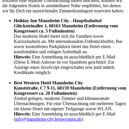
trotzdem eine separate Übernachtung haben möchtest, können wir
die folgenden Hotels in unmittelbarer Nähe empfehlen, bei denen
wir für Dich ein ausreichendes Zimmerkontingent reserviert haben:
Holiday Inn Mannheim City - Hauptbahnhof
Glücksteinallee 1, 68163 Mannheim
(Entfernung vom
Kongressort ca. 5 Fußminuten)
Das moderne Hotel bietet sich für Familien sowie
Kurzurlaubern an. Mit internationalem Frühstückbuffet, Bar
sowie kostenfreien Parkplätzen bietet das Hotel einen
komfortablen und ruhigen Aufenthalt an.
Hinweis:
Eine Anmeldung ist ausschließlich per E-Mail
(
Diese E-Mail-Adresse ist vor Spambots geschützt! Zur
Anzeige muss JavaScript eingeschaltet sein.
)
und mittels
Kreditkarte möglich.
Best Western Hotel Mannheim City
Kunststraße, C7 9-11, 68159 Mannheim (Entfernung vom
Kongressort ca. 20 Fußminuten)
Zentral gelegen, moderne Zimmer und klimaneutrale
Übernachtungen. Für eine Übernachtung mit mehreren Tagen
ein klasse Hotel mit eigener Tiefgarage sowie WLAN.
Hinweis:
Eine Anmeldung ist ausschließlich per E-Mail
(
info@mannheim-city.
bestwestern.de
).